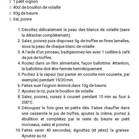
1 petit oignon
40cl de bouillon de volaille
30g de beurre
Sel, poivre
Décollez délicatement la peau des blancs de volaille (sans
la détacher complètement).
Salez, poivrez puis disposez 5g de truffes en fines lamelles,
sous la peau de chaque blanc de volaille.
A l’aide d’un pinceau, badigeonnez-les avec 1 cuillère à café
de jus de truffes.
Roulez dans un film alimentaire, façon ballottine. Attention,
la ballottine doit être fermée hermétiquement.
Pochez à la vapeur (sur panier en cocotte non couverte, par
exemple) pendant 15/20 min.
Faites suer l’oignon émincé dans 10g de beurre.
Ajoutez le riz, puis le bouillon de volaille.
Salez, poivrez, cuisez à couvert pendant 15 min au four à
200°C.
Découpez le foie gras en petits dés. Faites chauffer dans
une casserole le jus de truffes, ajoutez la crème, portez à
ébullition et complétez par le reste du beurre en petit
morceaux, salez et poivrez.
Faites saisir 40 secondes, égouttez (et jetez) la graisse.
Ajoutez au riz.