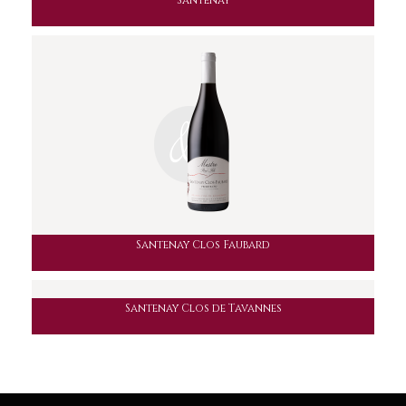
Santenay
Santenay Clos Faubard
Santenay Clos de Tavannes