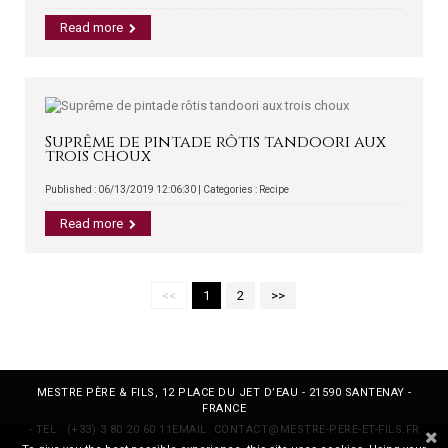
Read more
Suprême de pintade rôtis tandoori aux
trois choux
Published : 06/13/2019 12:06:30 | Categories :
Recipe
Read more
<<
1
2
>>
MESTRE PÈRE & FILS, 12 PLACE DU JET D’EAU - 21590 SANTENAY -
FRANCE
- TEL :
(+33) 3 80 20 60 11
EMAIL:
CONTACT@MESTRE-PERE-ET-FILS.FR